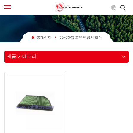
한
국
어
홈페이지
75-6043 고유량 공기 필터
English
Français
제품 카테고리
Русский
بالعربية
español
한국어