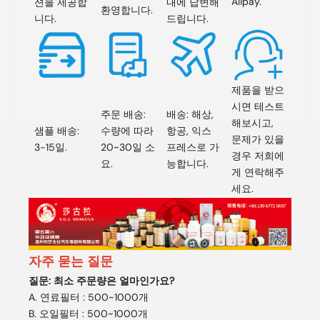
Alipay.
션을 제공합
내에 답변해
환영합니다.
니다.
드립니다.
제품을 받으
시면 테스트
주문 배송:
배송: 해상,
해보시고,
샘플 배송:
수량에 따라
항공, 익스
문제가 있을
3-15일.
20~30일 소
프레스로 가
경우 저희에
요.
능합니다.
게 연락해주
세요.
자주 묻는 질문
질문: 최소 주문량은 얼마인가요?
A. 연료필터 : 500~1000개
B. 오일필터 : 500~1000개