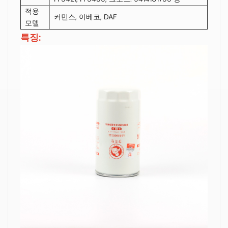
적용
커민스, 이베코, DAF
모델
특징: