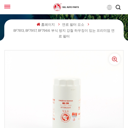
한
국
홈페이지
연료 필터 요소
어
BF7813, BF7957, BF7966 부식 방지 강철 하우징이 있는 프리미엄 연
English
료 필터
Français
Русский
بالعربية
español
한국어