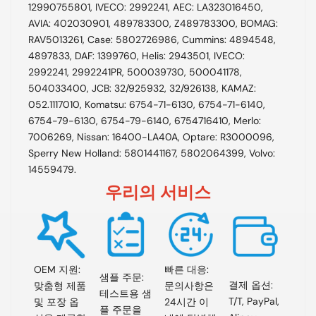
12990755801, IVECO: 2992241, AEC: LA323016450,
AVIA: 402030901, 489783300, Z489783300, BOMAG:
RAV5013261, Case: 5802726986, Cummins: 4894548,
4897833, DAF: 1399760, Helis: 2943501, IVECO:
2992241, 2992241PR, 500039730, 500041178,
504033400, JCB: 32/925932, 32/926138, KAMAZ:
052.1117010, Komatsu: 6754-71-6130, 6754-71-6140,
6754-79-6130, 6754-79-6140, 6754716410, Merlo:
7006269, Nissan: 16400-LA40A, Optare: R3000096,
Sperry New Holland: 5801441167, 5802064399, Volvo:
14559479.
우리의 서비스
OEM 지원:
빠른 대응:
샘플 주문:
결제 옵션:
맞춤형 제품
문의사항은
테스트용 샘
T/T, PayPal,
및 포장 옵
24시간 이
플 주문을