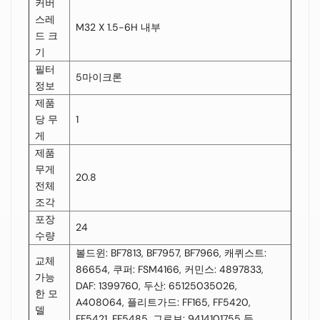
커버
스레
M32 X 1.5-6H 내부
드 크
기
필터
5마이크론
정보
제품
당 무
1
게
제품
무게
20.8
전체
조각
포장
24
수량
볼드윈: BF7813, BF7957, BF7966, 캐퀴스트:
교체
86654, 쿠퍼: FSM4166, 커민스: 4897833,
가능
DAF: 1399760, 두산: 65125035026,
한 모
A408064, 플리트가드: FF165, FF5420,
델
FF5421, FF5485, 그로브: 9414101755 등