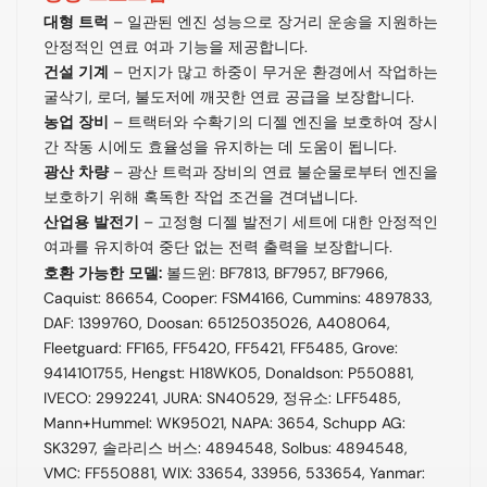
대형 트럭
– 일관된 엔진 성능으로 장거리 운송을 지원하는
안정적인 연료 여과 기능을 제공합니다.
건설 기계
– 먼지가 많고 하중이 무거운 환경에서 작업하는
굴삭기, 로더, 불도저에 깨끗한 연료 공급을 보장합니다.
농업 장비
– 트랙터와 수확기의 디젤 엔진을 보호하여 장시
간 작동 시에도 효율성을 유지하는 데 도움이 됩니다.
광산 차량
– 광산 트럭과 장비의 연료 불순물로부터 엔진을
보호하기 위해 혹독한 작업 조건을 견뎌냅니다.
산업용 발전기
– 고정형 디젤 발전기 세트에 대한 안정적인
여과를 유지하여 중단 없는 전력 출력을 보장합니다.
호환 가능한 모델:
볼드윈: BF7813, BF7957, BF7966,
Caquist: 86654, Cooper: FSM4166, Cummins: 4897833,
DAF: 1399760, Doosan: 65125035026, A408064,
Fleetguard: FF165, FF5420, FF5421, FF5485, Grove:
9414101755, Hengst: H18WK05, Donaldson: P550881,
IVECO: 2992241, JURA: SN40529, 정유소: LFF5485,
Mann+Hummel: WK95021, NAPA: 3654, Schupp AG:
SK3297, 솔라리스 버스: 4894548, Solbus: 4894548,
VMC: FF550881, WIX: 33654, 33956, 533654, Yanmar: