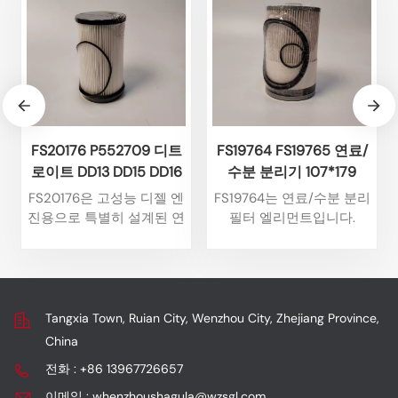
FS19764 FS19765 연료/
FS20176 P552709 디트
수분 분리기 107*179
로이트 DD13 DD15 DD16
디젤 엔진용 연료 수분 분
FS19764는 연료/수분 분리
FS20176은 고성능 디젤 엔
리 필터
필터 엘리먼트입니다.
진용으로 특별히 설계된 연
EleMax™ 시리즈에 속하며,
료 수분 분리 필터 엘리먼
고성능 디젤 엔진에서 연료
트입니다. 효율적인 수분
불순물을 효율적으로 여과
제거와 정밀한 여과에 중점
하고 수분을 분리하도록 특
을 두고 있으며, 디트로이
별히 설계되었습니다.필터
트 DD 시리즈 엔진의 핵심
Tangxia Town, Ruian City, Wenzhou City, Zhejiang Province,
링 정확도: 10 마이크론
연료 보호 부품입니다.
China
(SAE J1985 표준에 따름)
전화 : +86 13967726657
필터링 효율: 98.7% (시간
가중평균, SAE J1985)물 분
이메일 : whenzhoushagula@wzsgl.com