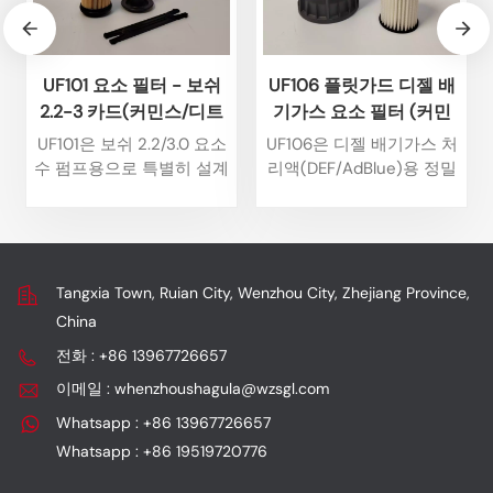
UF101 요소 필터 - 보쉬
UF106 플릿가드 디젤 배
2.2-3 카드(커민스/디트
기가스 요소 필터 (커민
로이트용)
스/디트로이트 엔진용)
UF101은 보쉬 2.2/3.0 요소
UF106은 디젤 배기가스 처
수 펌프용으로 특별히 설계
리액(DEF/AdBlue)용 정밀
된 디젤 배기가스 처리액
필터 엘리먼트입니다. 보쉬
(DEF/AdBlue) 필터입니다.
데녹스트로닉 2.2/3.0 및
주로 커민스, 디트로이트
커민스/디트로이트 유로 VI
및 유로 V/유로 VI 배출가
SCR 후처리 시스템에 맞게
스 기준을 충족하는 엔진과
특별히 설계되었습니다. 주
Tangxia Town, Ruian City, Wenzhou City, Zhejiang Province,
호환되며, SCR 후처리 시
요 적용 분야는 유럽과 미
China
스템에서 요소수 용액을 정
국의 대형 트럭 및 건설 기
전화 : +86 13967726657
밀하게 여과하는 데 사용됩
계입니다.1.DEF 심층 정화
니다.
요소 용액에서 불순물, 입
이메일 : whenzhoushagula@wzsgl.com
자, 결정성 물질, 금속 파편
Whatsapp : +86 13967726657
등을 제거합니다.요소 펌
Whatsapp : +86 19519720776
프, 계량 밸브, 분무 노즐과
같은 정밀 부품의 막힘을