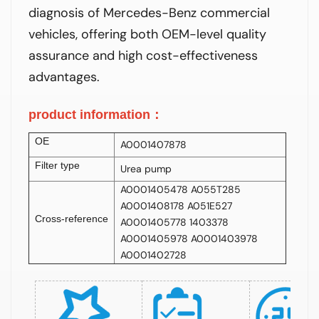
diagnosis of Mercedes-Benz commercial
vehicles, offering both OEM-level quality
assurance and high cost-effectiveness
advantages.
product information
：
OE
A0001407878
Filter type
Urea pump
A0001405478 A055T285
A0001408178 A051E527
C
ross-reference
A0001405778 1403378
A0001405978 A0001403978
A0001402728