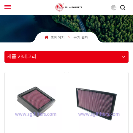
한
국
어
홈페이지
공기 필터
English
Français
제품 카테고리
Русский
بالعربية
español
한국어