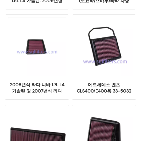
1.5L L4 가솔린, 2009년형
(도요타/스바루/타타 차량
혼다 에어웨이브 1.5L L4 가
용)
솔린용 에어 필터 엘리먼트
교체 부품 (33-2359)
2008년식 라다 니바 1.7L L4
메르세데스 벤츠
가솔린 및 2007년식 라다
CLS400/E400용 33-5032
니바 1.7L L4 가솔린용 에어
고유량 에어 필터
필터 엘리먼트 교체 부품
(33-2003 104.2011)